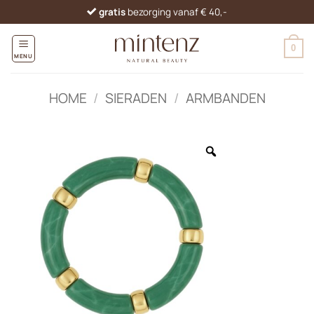
Ga
gratis
bezorging vanaf € 40,-
naar
inhoud
0
MENU
HOME
/
SIERADEN
/
ARMBANDEN