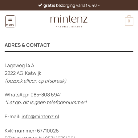
Ga
gratis
bezorging vanaf € 40,-
naar
inhoud
0
MENU
ADRES & CONTACT
Lageweg 14 A
2222 AG Katwijk
(bezoek alleen op afspraak)
WhatsApp:
085-808 6941
*Let op: dit is geen telefoonnummer!
E-mail:
info@mintenz.nl
KvK-nummer: 67710026