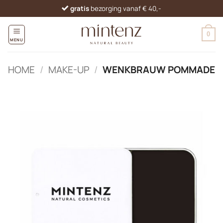
Ga
gratis
bezorging vanaf € 40,-
naar
inhoud
0
MENU
HOME
/
MAKE-UP
/
WENKBRAUW POMMADE