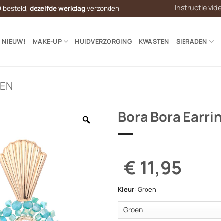
Instructie vid
0
besteld,
dezelfde werkdag
verzonden
NIEUW!
MAKE-UP
HUIDVERZORGING
KWASTEN
SIERADEN
LEN
Bora Bora Earri
€ 11,95
Kleur
:
Groen