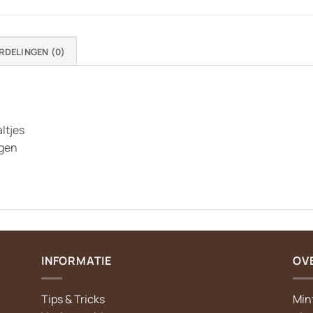
RDELINGEN (0)
ltjes
jgen
INFORMATIE
OV
Tips & Tricks
Min