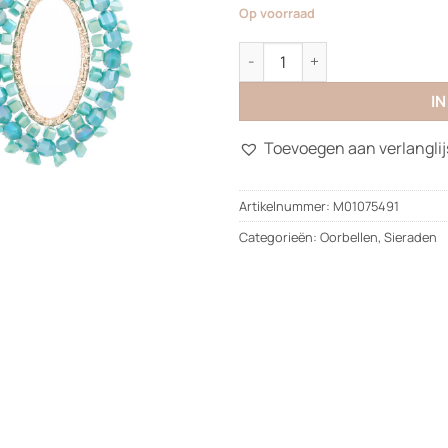
Op voorraad
Bora Bora Earrings aantal
I
Toevoegen aan verlanglij
Artikelnummer:
M01075491
Categorieën:
Oorbellen
,
Sieraden