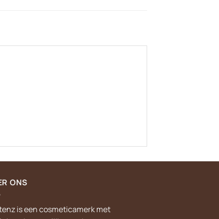
ER ONS
tenz is een cosmeticamerk met