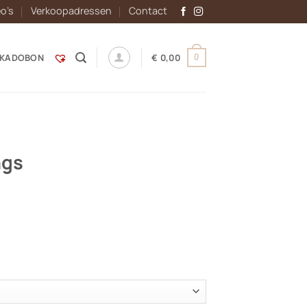
eo’s
Verkoopadressen
Contact
KADOBON
€
0,00
0
ngs