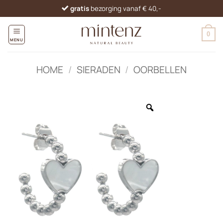
Ga
gratis
bezorging vanaf € 40,-
naar
inhoud
0
MENU
HOME
/
SIERADEN
/
OORBELLEN