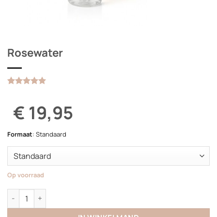
Rosewater
Gewaardeerd
1
5
op 5
€ 19,95
gebaseerd
op
klantbeoordeling
Formaat
:
Standaard
Op voorraad
Rosewater aantal