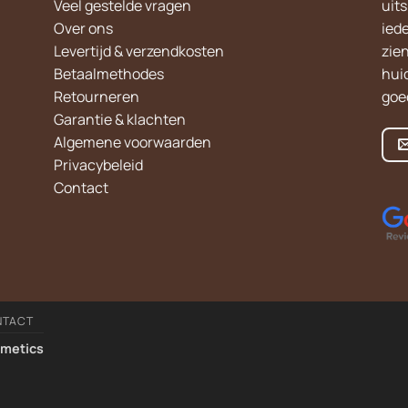
Veel gestelde vragen
uit
Over ons
iede
Levertijd & verzendkosten
zie
Betaalmethodes
hui
Retourneren
goed
Garantie & klachten
Algemene voorwaarden
Privacybeleid
Contact
NTACT
smetics