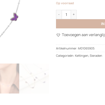
Op voorraad
Purple Dreamy Necklace aantal
I
Toevoegen aan verlanglij
Artikelnummer:
M01065905
Categorieën:
Kettingen
,
Sieraden