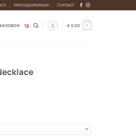
eo’s
Verkoopadressen
Contact
KADOBON
€
0,00
0
Necklace