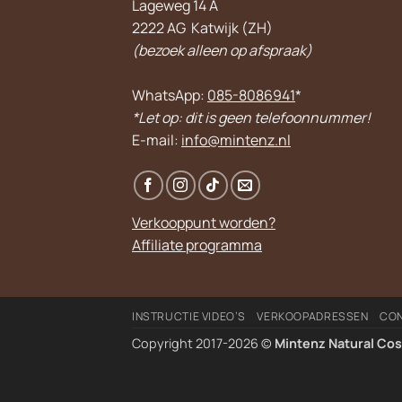
Lageweg 14 A
2222 AG Katwijk (ZH)
(bezoek alleen op afspraak)
WhatsApp:
085-8086941
*
*Let op: dit is geen telefoonnummer!
E-mail:
info@mintenz.nl
Verkooppunt worden?
Affiliate programma
INSTRUCTIE VIDEO’S
VERKOOPADRESSEN
CO
Copyright 2017-2026 ©
Mintenz Natural Co