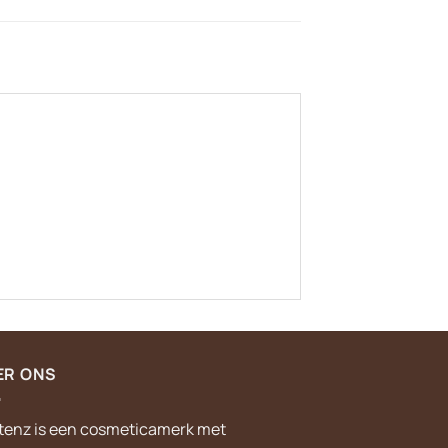
ER ONS
tenz is een cosmeticamerk met