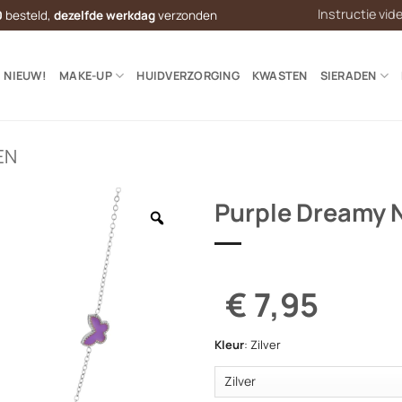
Instructie vid
0
besteld,
dezelfde werkdag
verzonden
NIEUW!
MAKE-UP
HUIDVERZORGING
KWASTEN
SIERADEN
EN
Purple Dreamy 
€ 7,95
Kleur
:
Zilver