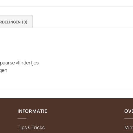
RDELINGEN (0)
paarse vlindertjes
jgen
INFORMATIE
OV
Tips & Tricks
Min