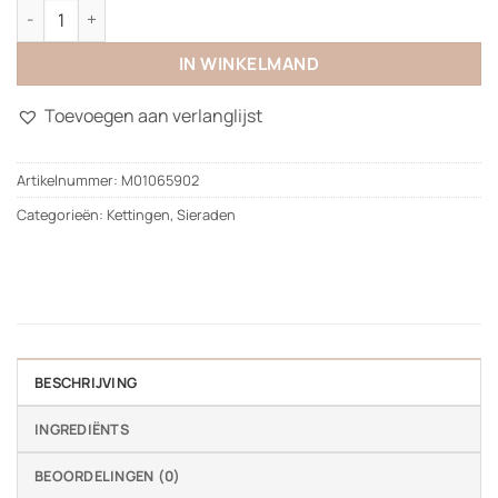
Pink Dreamy Necklace aantal
IN WINKELMAND
Toevoegen aan verlanglijst
Artikelnummer:
M01065902
Categorieën:
Kettingen
,
Sieraden
BESCHRIJVING
INGREDIËNTS
BEOORDELINGEN (0)