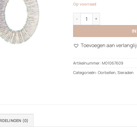
Op voorraad
Metallic Earrings aantal
I
Toevoegen aan verlanglij
Artikelnummer:
M01067609
Categorieën:
Oorbellen
,
Sieraden
RDELINGEN (0)