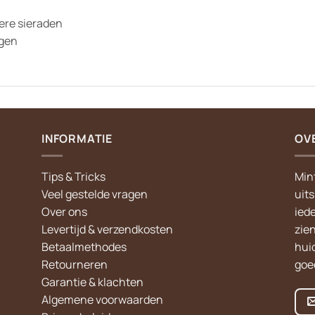
ere sieraden
jgen
INFORMATIE
OV
Tips & Tricks
Min
Veel gestelde vragen
uit
Over ons
iede
Levertijd & verzendkosten
zie
Betaalmethodes
hui
Retourneren
goed
Garantie & klachten
Algemene voorwaarden