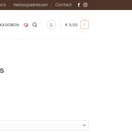
eo’s
Verkoopadressen
Contact
KADOBON
€
0,00
0
gs