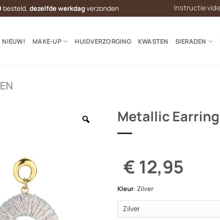
Instructie vid
0
besteld,
dezelfde werkdag
verzonden
NIEUW!
MAKE-UP
HUIDVERZORGING
KWASTEN
SIERADEN
LEN
Metallic Earrin
€ 12,95
Kleur
:
Zilver