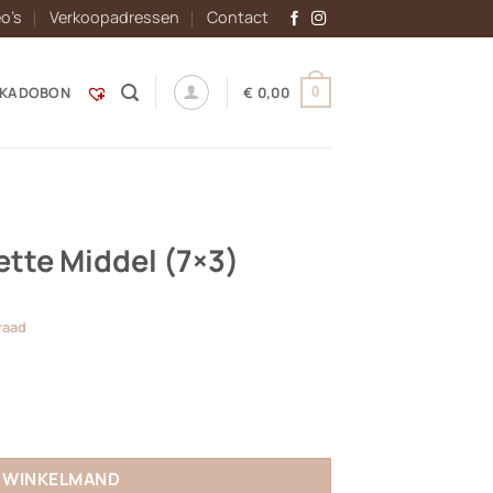
eo’s
Verkoopadressen
Contact
KADOBON
€
0,00
0
tte Middel (7×3)
raad
3) aantal
N WINKELMAND