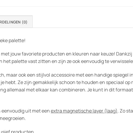
RDELINGEN (0)
eke palette!
e met jouw favoriete producten en kleuren naar keuze! Dankz
n het palette vast zitten en zijn ze ook eenvoudig te verwissele
sch, maar ook een stijlvol accessoire met een handige spiegel i
bij je hebt. Ze zijn gemakkelijk schoon te houden en speciaal o
ling allemaal met elkaar kan combineren. Je kunt in dit forma
an eenvoudig uit met een
extra magnetische layer (laag)
. Zo st
 meegroeien.
clusief producten.