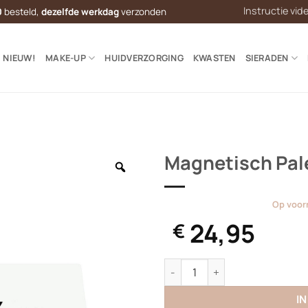
Instructie vid
0
besteld,
dezelfde werkdag
verzonden
NIEUW!
MAKE-UP
HUIDVERZORGING
KWASTEN
SIERADEN
Magnetisch Pale
Op voor
24,95
€
Magnetisch Palette Middel (7x
I