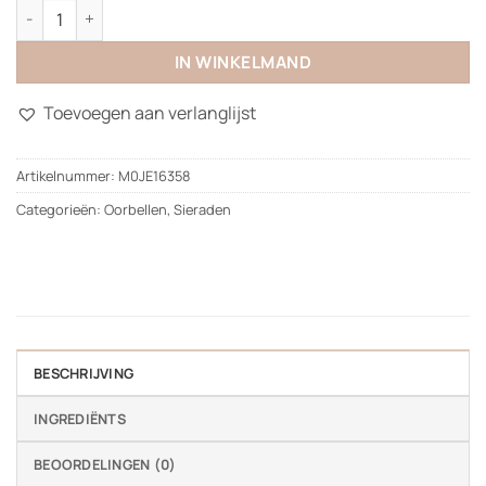
Lissabon Earrings aantal
IN WINKELMAND
Toevoegen aan verlanglijst
Artikelnummer:
M0JE16358
Categorieën:
Oorbellen
,
Sieraden
BESCHRIJVING
INGREDIËNTS
BEOORDELINGEN (0)