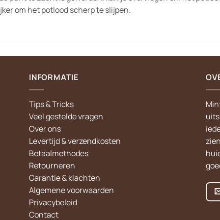
ker om het potlood scherp te slijpen.
INFORMATIE
OV
Tips & Tricks
Min
Veel gestelde vragen
uit
Over ons
iede
Levertijd & verzendkosten
zie
Betaalmethodes
hui
Retourneren
goed
Garantie & klachten
Algemene voorwaarden
Privacybeleid
Contact