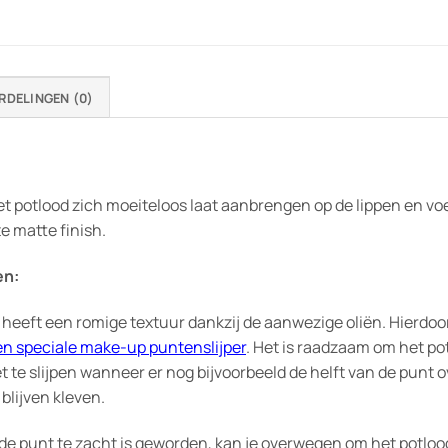
RDELINGEN (0)
t potlood zich moeiteloos laat aanbrengen op de lippen en voelt
e matte finish.
en:
n heeft een romige textuur dankzij de aanwezige oliën. Hierdoor
en speciale make-up puntenslijper
. Het is raadzaam om het po
iet te slijpen wanneer er nog bijvoorbeeld de helft van de punt
blijven kleven.
 punt te zacht is geworden, kan je overwegen om het potlood 