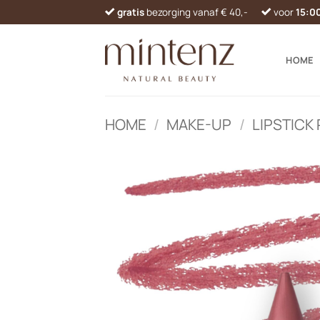
Ga
gratis
bezorging vanaf € 40,-
voor
15:0
naar
inhoud
HOME
HOME
/
MAKE-UP
/
LIPSTICK