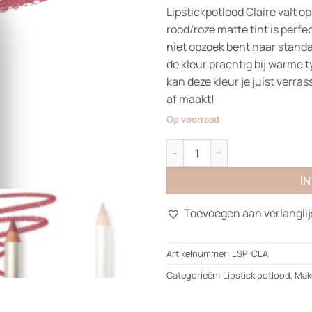
Lipstickpotlood Claire valt 
rood/roze matte tint is perfe
niet opzoek bent naar stand
de kleur prachtig bij warme t
kan deze kleur je juist verrass
af maakt!
Op voorraad
Lipstick potlood aantal
I
Toevoegen aan verlanglij
Artikelnummer:
LSP-CLA
Categorieën:
Lipstick potlood
,
Mak