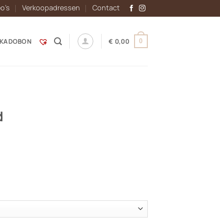
eo’s
Verkoopadressen
Contact
KADOBON
€
0,00
0
d