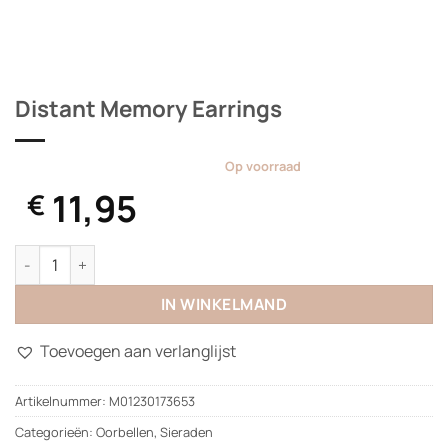
Distant Memory Earrings
Op voorraad
11,95
€
Distant Memory Earrings aantal
IN WINKELMAND
Toevoegen aan verlanglijst
Artikelnummer:
M01230173653
Categorieën:
Oorbellen
,
Sieraden