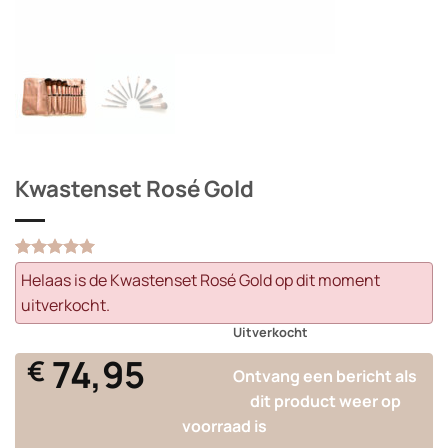
Kwastenset Rosé Gold
Gewaardeerd
1
Helaas is de Kwastenset Rosé Gold op dit moment
5
op 5
gebaseerd
uitverkocht.
op
Uitverkocht
klantbeoordeling
74,95
€
Ontvang een bericht als
dit product weer op
voorraad is