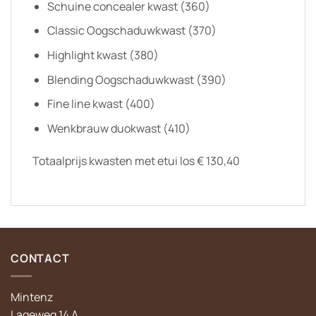
Schuine concealer kwast (360)
Classic Oogschaduwkwast (370)
Highlight kwast (380)
Blending Oogschaduwkwast (390)
Fine line kwast (400)
Wenkbrauw duokwast (410)
Totaalprijs kwasten met etui los € 130,40
CONTACT
Mintenz
Lageweg 14 A