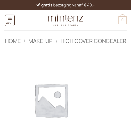
Ga
gratis
bezorging vanaf € 40,-
naar
inhoud
0
MENU
HOME
/
MAKE-UP
/
HIGH COVER CONCEALER