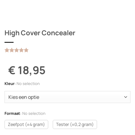
High Cover Concealer
Gewaardeerd
4
4.75
op 5
€ 18,95
gebaseerd
op
klantbeoordelingen
Kleur
:
No selection
Formaat
:
No selection
Zeefpot (±4 gram)
Tester (±0,2 gram)