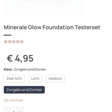
Minerale Glow Foundation Testerset
Gewaardeerd
5
4.8
op 5
€ 4,95
gebaseerd
op
klantbeoordelingen
Kleur
:
Zongebruind/Donker
Zeer licht
Licht
Medium
Zongebruind/Donker
Op voorraad
Minerale Glow Foundation Testerset aantal