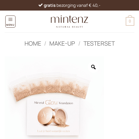
Ga
gratis
bezorging vanaf € 40,-
naar
inhoud
0
MENU
HOME
/
MAKE-UP
/
TESTERSET