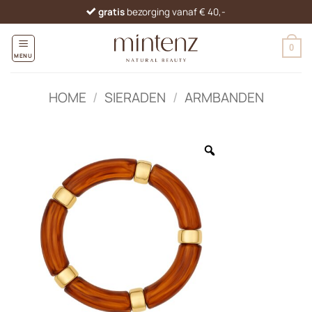
Ga
gratis
bezorging vanaf € 40,-
naar
inhoud
0
MENU
HOME
/
SIERADEN
/
ARMBANDEN