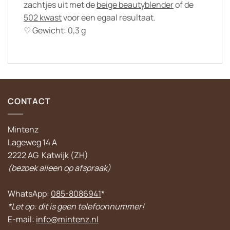
zachtjes uit met de
beige beautyblender
of de
502 kwast
voor een egaal resultaat.
♡ Gewicht: 0,3 g
CONTACT
Mintenz
Lageweg 14 A
2222 AG Katwijk (ZH)
(bezoek alleen op afspraak)
WhatsApp:
085-8086941
*
*Let op: dit is geen telefoonnummer!
E-mail:
info@mintenz.nl