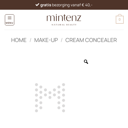
Ga
gratis
bezorging vanaf € 40,-
naar
inhoud
0
MENU
HOME
/
MAKE-UP
/
CREAM CONCEALER