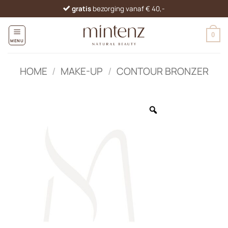
Ga
gratis
bezorging vanaf € 40,-
naar
inhoud
0
MENU
HOME
/
MAKE-UP
/
CONTOUR BRONZER