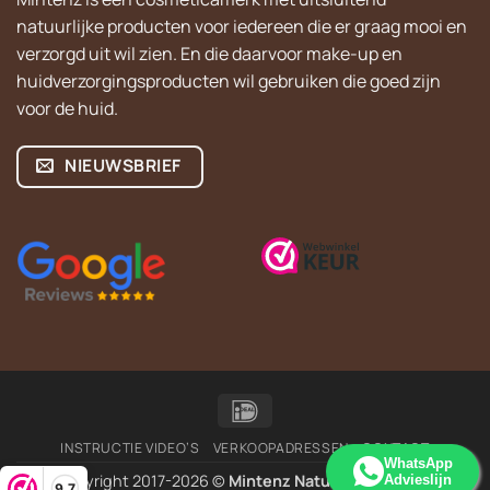
natuurlijke producten voor iedereen die er graag mooi en
verzorgd uit wil zien. En die daarvoor make-up en
huidverzorgingsproducten wil gebruiken die goed zijn
voor de huid.
NIEUWSBRIEF
IDeal
INSTRUCTIE VIDEO’S
VERKOOPADRESSEN
CONTACT
WhatsApp
Copyright 2017-2026 ©
Mintenz Natural Cosmetics
Advieslijn
9,7