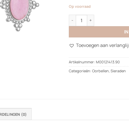
Op voorraad
Classic Pink Earrings aantal
I
Toevoegen aan verlanglij
Artikelnummer:
M00121413.90
Categorieën:
Oorbellen
,
Sieraden
RDELINGEN (0)