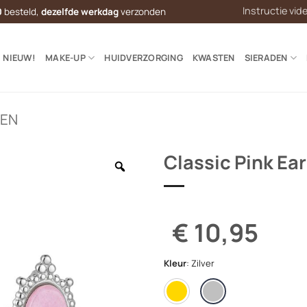
Instructie vid
0
besteld,
dezelfde werkdag
verzonden
NIEUW!
MAKE-UP
HUIDVERZORGING
KWASTEN
SIERADEN
LEN
Classic Pink Ea
€ 10,95
Kleur
:
Zilver