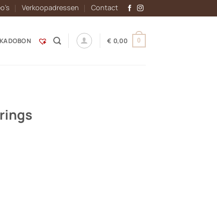
eo’s
Verkoopadressen
Contact
KADOBON
€
0,00
0
rrings