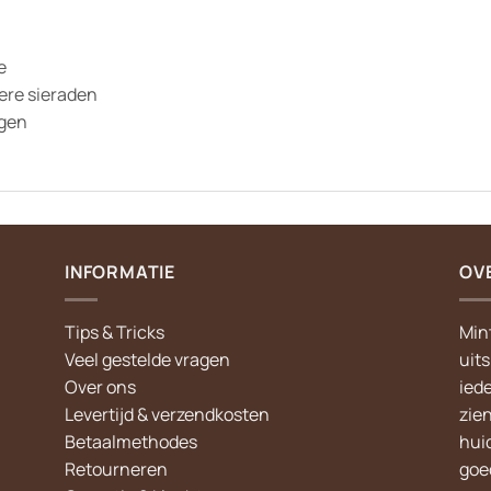
e
ere sieraden
jgen
INFORMATIE
OV
Tips & Tricks
Min
Veel gestelde vragen
uit
Over ons
iede
Levertijd & verzendkosten
zie
Betaalmethodes
hui
Retourneren
goed