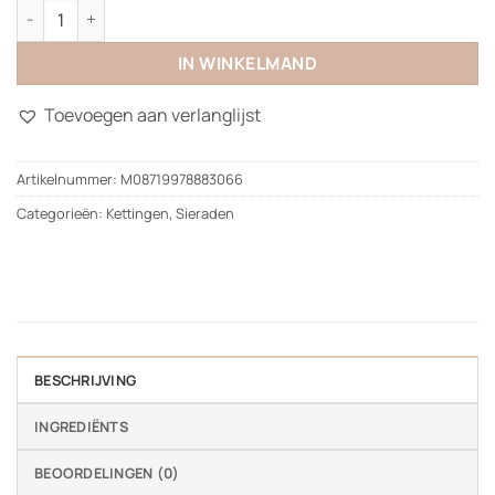
Bold Love Necklace aantal
IN WINKELMAND
Toevoegen aan verlanglijst
Artikelnummer:
M08719978883066
Categorieën:
Kettingen
,
Sieraden
BESCHRIJVING
INGREDIËNTS
BEOORDELINGEN (0)