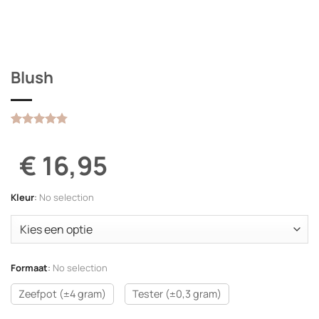
Blush
Gewaardeerd
8
4.75
op 5
€ 16,95
gebaseerd
op
klantbeoordelingen
Kleur
:
No selection
Formaat
:
No selection
Zeefpot (±4 gram)
Tester (±0,3 gram)