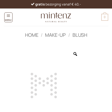
Ga
gratis
bezorging vanaf € 40,-
naar
inhoud
0
MENU
HOME
/
MAKE-UP
/
BLUSH