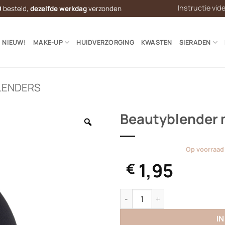
Instructie vid
0
besteld,
dezelfde werkdag
verzonden
NIEUW!
MAKE-UP
HUIDVERZORGING
KWASTEN
SIERADEN
LENDERS
Beautyblender 
Op voorraad
1,95
€
Beautyblender mini aantal
I