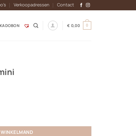
eo’s
Verkoopadressen
Contact
KADOBON
€
0,00
0
mini
N WINKELMAND