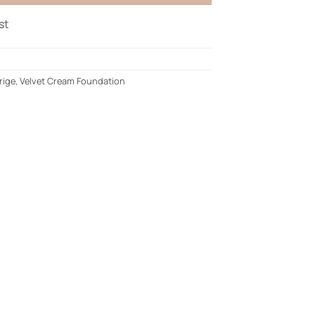
st
rige
,
Velvet Cream Foundation