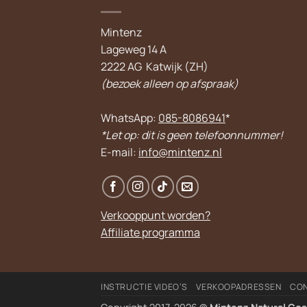
Mintenz
Lageweg 14 A
2222 AG Katwijk (ZH)
(bezoek alleen op afspraak)
WhatsApp:
085-8086941
*
*Let op: dit is geen telefoonnummer!
E-mail:
info@mintenz.nl
Verkooppunt worden?
Affiliate programma
INSTRUCTIE VIDEO’S
VERKOOPADRESSEN
CO