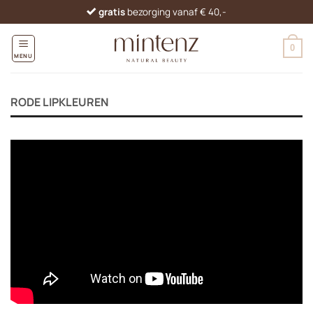
Ga
gratis
bezorging vanaf € 40,-
naar
inhoud
0
MENU
RODE LIPKLEUREN