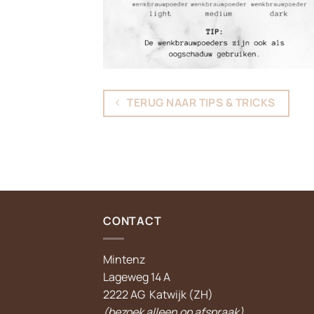
TERUG NAAR TIPS & TRICKS
CONTACT
Mintenz
Lageweg 14 A
2222 AG Katwijk (ZH)
(bezoek alleen op afspraak)