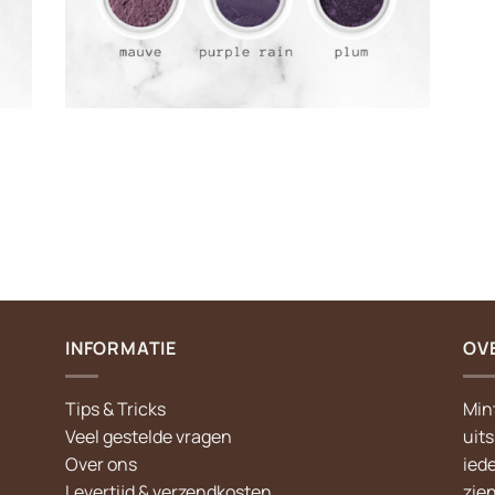
INFORMATIE
OV
Tips & Tricks
Min
Veel gestelde vragen
uit
Over ons
iede
Levertijd & verzendkosten
zie