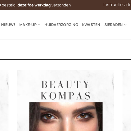
Instructie vid
0
besteld,
dezelfde werkdag
verzonden
NIEUW!
MAKE-UP
HUIDVERZORGING
KWASTEN
SIERADEN