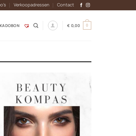
eo’s
Verkoopadressen
Contact
KADOBON
€
0,00
0