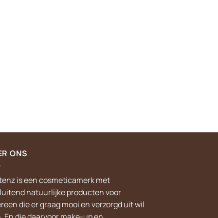
ER ONS
tenz is een cosmeticamerk met
sluitend natuurlijke producten voor
reen die er graag mooi en verzorgd uit wil
n. En die daarvoor make-up en