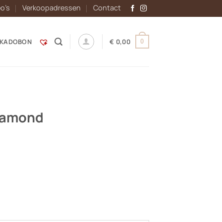
eo’s
Verkoopadressen
Contact
KADOBON
€
0,00
0
iamond