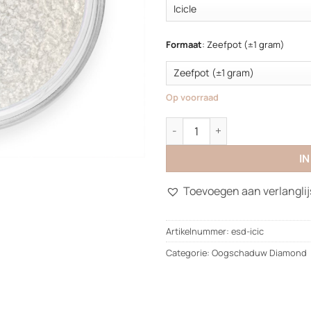
Formaat
:
Zeefpot (±1 gram)
Op voorraad
Oogschaduw Diamond aantal
I
Toevoegen aan verlanglij
Artikelnummer:
esd-icic
Categorie:
Oogschaduw Diamond