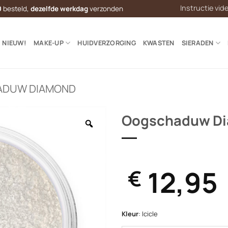
Instructie vid
0
besteld,
dezelfde werkdag
verzonden
NIEUW!
MAKE-UP
HUIDVERZORGING
KWASTEN
SIERADEN
DUW DIAMOND
Oogschaduw D
12,95
€
Kleur
:
Icicle