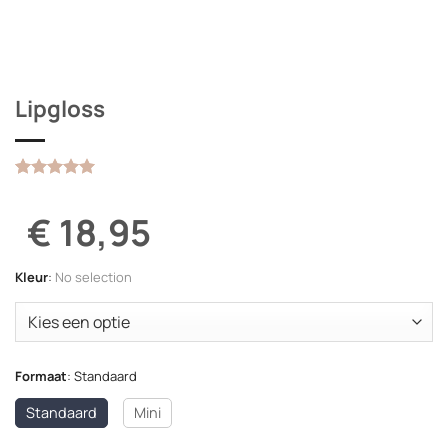
Lipgloss
Gewaardeerd
2
5
op 5
€ 18,95
gebaseerd
op
klantbeoordelingen
Kleur
:
No selection
Formaat
:
Standaard
Standaard
Mini