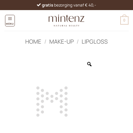
Ga
gratis
bezorging vanaf € 40,-
naar
inhoud
0
MENU
HOME
/
MAKE-UP
/
LIPGLOSS