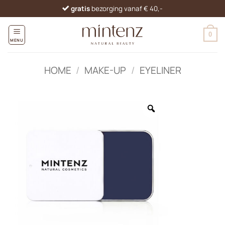
Ga
gratis
bezorging vanaf € 40,-
naar
inhoud
0
MENU
HOME
/
MAKE-UP
/
EYELINER