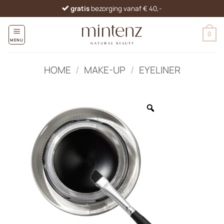
Ga
gratis
bezorging vanaf € 40,-
naar
inhoud
0
MENU
HOME
/
MAKE-UP
/
EYELINER