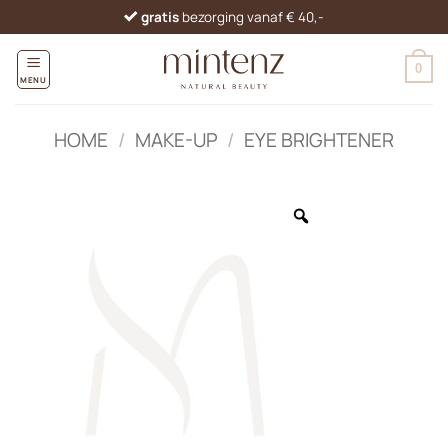
Ga
gratis
bezorging vanaf € 40,-
naar
inhoud
0
MENU
HOME
/
MAKE-UP
/
EYE BRIGHTENER