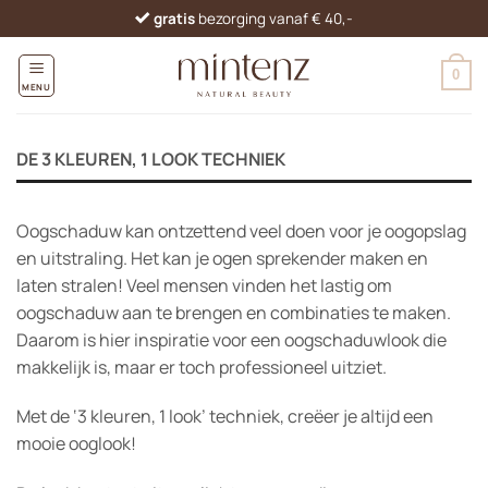
Ga
gratis
bezorging vanaf € 40,-
naar
inhoud
0
MENU
DE 3 KLEUREN, 1 LOOK TECHNIEK
Oogschaduw kan ontzettend veel doen voor je oogopslag
en uitstraling. Het kan je ogen sprekender maken en
laten stralen! Veel mensen vinden het lastig om
oogschaduw aan te brengen en combinaties te maken.
Daarom is hier inspiratie voor een oogschaduwlook die
makkelijk is, maar er toch professioneel uitziet.
Met de ‘3 kleuren, 1 look’ techniek, creëer je altijd een
mooie ooglook!