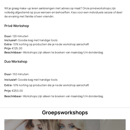
Wil je graag make-up leren aanbrengen met advies op maat? Onze privéworkshops zijn
volledig afgestemd op jouw wensen en behoeften. Kies voor een individuele sessie of deel
de ervaring met familie of een vriendin.
Privé Workshop
Duur:
120 minuten
Inclusief:
Goodie bag met handige tools
Extra:
10% korting op producten die je na de workshop aanschaft
Prijs:
€125,00
Beschikbaar:
Workshops zijn alleen te boeken van maandag t/m donderdag.
Duo Workshop
Duur:
150 minuten
Inclusief:
Goodie bag met handige tools
Extra:
10% korting op producten die je na de workshop aanschaft
Prijs:
€250,00
Beschikbaar:
Workshops zijn alleen te boeken van maandag t/m donderdag.
Groepsworkshops