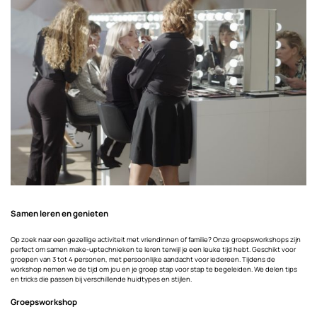
Samen leren en genieten
Op zoek naar een gezellige activiteit met vriendinnen of familie? Onze groepsworkshops zijn
perfect om samen make-uptechnieken te leren terwijl je een leuke tijd hebt. Geschikt voor
groepen van 3 tot 4 personen, met persoonlijke aandacht voor iedereen.
Tijdens de
workshop nemen we de tijd om jou en je groep stap voor stap te begeleiden. We delen tips
en tricks die passen bij verschillende huidtypes en stijlen.
Groepsworkshop