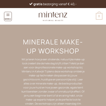
Ga
gratis
bezorging vanaf € 40,-
naar
inhoud
0
MENU
MINERALE MAKE-
UP WORKSHOP
Wil je leren hoe je een stralende, natuurlijke make-up
look creëert die de hele dag blijft zitten? Meld je dan
aan voor de professionele make-up workshop bij
Mintenz in Katwijk! Tijdens deze workshop ontdek je
make-up technieken die passen bij jouw
gezichtsvorm, huidtype en persoonlijke stijl. Leer
alles over minerale make-up, de beste producten
voor jouw huid en hoe je een gezonde, egale teint
kunt bereiken zonder zwaar of onnatuurlijk effect. Of
je nu een beginner bent of al ervaring hebt, onze
make-up experts helpen je de perfecte look te
vinden. De workshops zijn alleen maandag t/m