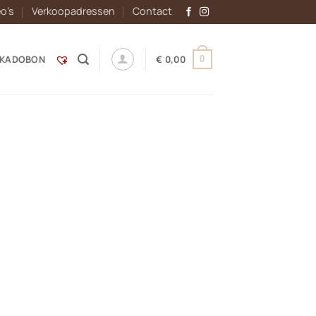
eo’s
Verkoopadressen
Contact
KADOBON
€
0,00
0