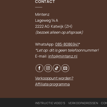
CONTACT
Mintenz
Lageweg 14 A
2222 AG Katwijk (ZH)
(bezoek alleen op afspraak)
WhatsApp:
085-8086941
*
*Let op: dit is geen telefoonnummer!
E-mail:
info@mintenz.nl
Verkooppunt worden?
Affiliate programma
INSTRUCTIE VIDEO’S
VERKOOPADRESSEN
CO