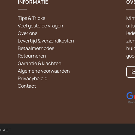
INFORMATIE
OV
Tips & Tricks
Min
Veel gestelde vragen
uit
Over ons
iede
Levertijd & verzendkosten
zie
Betaalmethodes
hui
Retourneren
goed
Garantie & klachten
Algemene voorwaarden
Privacybeleid
Contact
NTACT