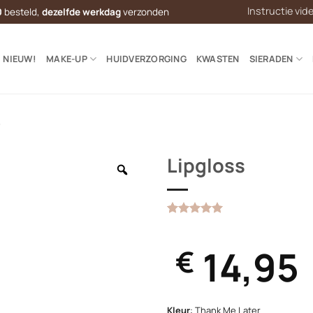
Instructie vid
0
besteld,
dezelfde werkdag
verzonden
NIEUW!
MAKE-UP
HUIDVERZORGING
KWASTEN
SIERADEN
S
Lipgloss
Gewaardeerd
2
5
op 5
gebaseerd
14,95
€
op
klantbeoordelingen
Kleur
:
Thank Me Later