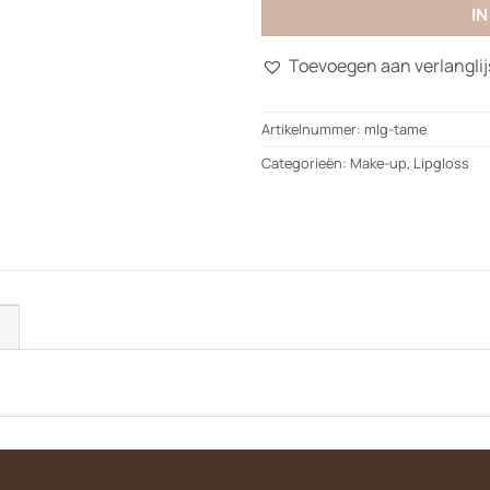
I
Toevoegen aan verlanglij
Artikelnummer:
mlg-tame
Categorieën:
Make-up
,
Lipgloss
)