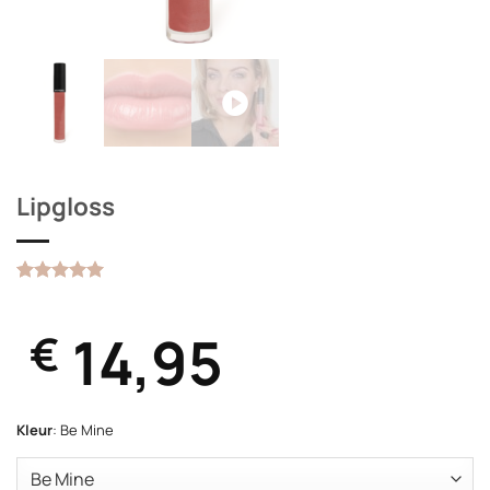
Lipgloss
Gewaardeerd
2
5
op 5
gebaseerd
14,95
€
op
klantbeoordelingen
Kleur
:
Be Mine