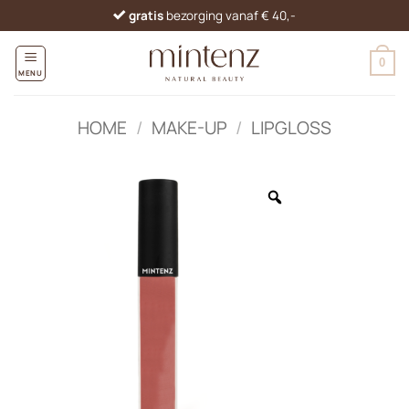
Ga
gratis
bezorging vanaf € 40,-
naar
inhoud
0
MENU
HOME
/
MAKE-UP
/
LIPGLOSS