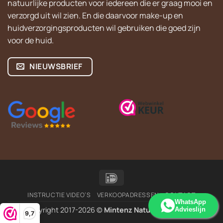
natuurlijke producten voor iedereen die er graag mooi en
verzorgd uit wil zien. En die daarvoor make-up en
huidverzorgingsproducten wil gebruiken die goed zijn
voor de huid.
NIEUWSBRIEF
IDeal
INSTRUCTIE VIDEO’S
VERKOOPADRESSEN
CONTACT
WhatsApp
Copyright 2017-2026 ©
Mintenz Natural Cosmetics
Advieslijn
9,7