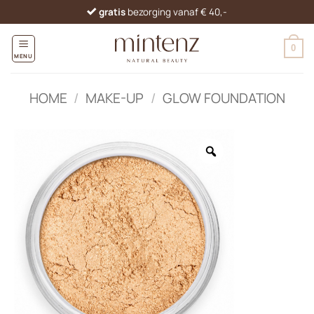
Ga
gratis
bezorging vanaf € 40,-
naar
inhoud
0
MENU
HOME
/
MAKE-UP
/
GLOW FOUNDATION