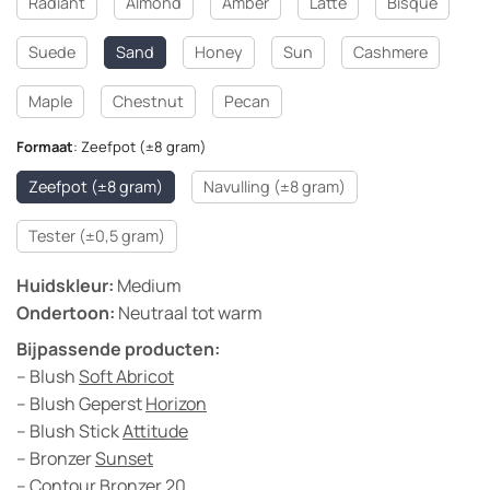
Radiant
Almond
Amber
Latte
Bisque
Suede
Sand
Honey
Sun
Cashmere
Maple
Chestnut
Pecan
Formaat
:
Zeefpot (±8 gram)
Zeefpot (±8 gram)
Navulling (±8 gram)
Tester (±0,5 gram)
Huidskleur:
Medium
Ondertoon:
Neutraal tot warm
Bijpassende producten:
– Blush
Soft Abricot
– Blush Geperst
Horizon
– Blush Stick
Attitude
– Bronzer
Sunset
– Contour Bronzer
20