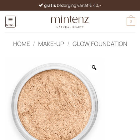
Ga
gratis
bezorging vanaf € 40,-
naar
inhoud
0
MENU
HOME
/
MAKE-UP
/
GLOW FOUNDATION