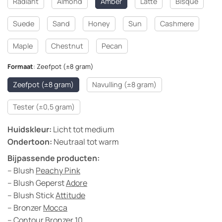
Radiant
Almond
Amber
Latte
Bisque
Suede
Sand
Honey
Sun
Cashmere
Maple
Chestnut
Pecan
Formaat
:
Zeefpot (±8 gram)
Zeefpot (±8 gram)
Navulling (±8 gram)
Tester (±0,5 gram)
Huidskleur:
Licht tot medium
Ondertoon:
Neutraal tot warm
Bijpassende producten:
– Blush
Peachy Pink
– Blush Geperst
Adore
– Blush Stick
Attitude
– Bronzer
Mocca
– Contour Bronzer
10