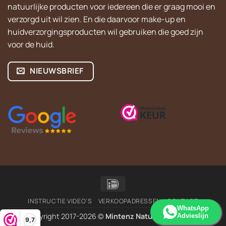
natuurlijke producten voor iedereen die er graag mooi en
verzorgd uit wil zien. En die daarvoor make-up en
huidverzorgingsproducten wil gebruiken die goed zijn
voor de huid.
NIEUWSBRIEF
IDeal
INSTRUCTIE VIDEO’S
VERKOOPADRESSEN
CONTACT
WhatsApp
Copyright 2017-2026 ©
Mintenz Natural Cosmetics
Advieslijn
9,7