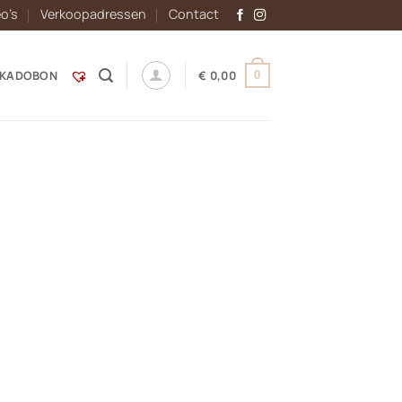
eo’s
Verkoopadressen
Contact
KADOBON
€
0,00
0