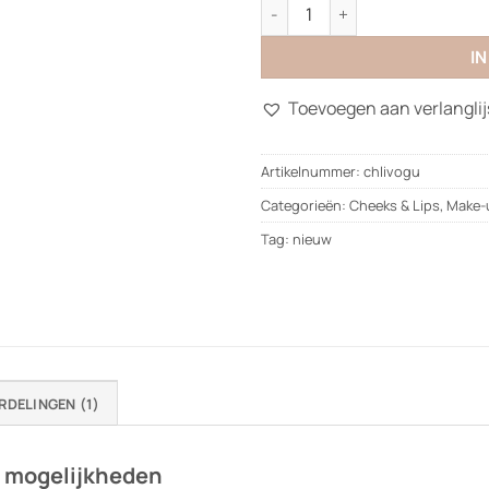
Cheeks & Lips aantal
I
Toevoegen aan verlanglij
Artikelnummer:
chlivogu
Categorieën:
Cheeks & Lips
,
Make-
Tag:
nieuw
RDELINGEN (1)
l mogelijkheden