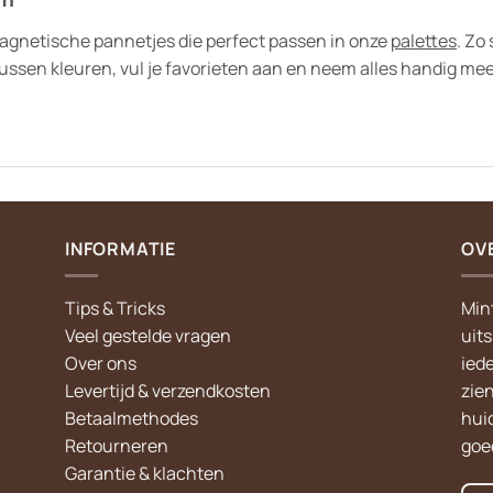
 magnetische pannetjes die perfect passen in onze
palettes
. Zo
ssen kleuren, vul je favorieten aan en neem alles handig mee
INFORMATIE
OV
Tips & Tricks
Min
Veel gestelde vragen
uit
Over ons
iede
Levertijd & verzendkosten
zie
Betaalmethodes
hui
Retourneren
goed
Garantie & klachten