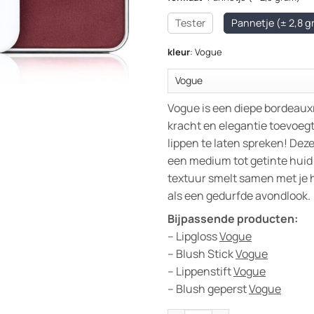
Tester
Pannetje (± 2,8 g
kleur
:
Vogue
Vogue is een diepe bordeauxr
kracht en elegantie toevoegt
lippen te laten spreken! Deze 
een medium tot getinte huid
textuur smelt samen met je h
als een gedurfde avondlook.
Bijpassende producten:
– Lipgloss
Vogue
– Blush Stick
Vogue
– Lippenstift
Vogue
– Blush geperst
Vogue