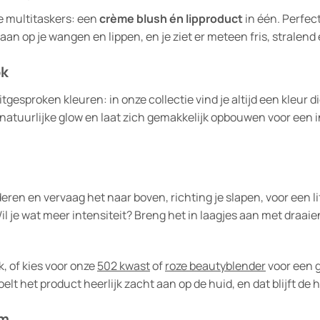
e multitaskers: een
crème blush én lipproduct
in één. Perfec
n op je wangen en lippen, en je ziet er meteen fris, stralend 
ok
esproken kleuren: in onze collectie vind je altijd een kleur die 
atuurlijke glow en laat zich gemakkelijk opbouwen voor een in
ren en vervaag het naar boven, richting je slapen, voor een li
Wil je wat meer intensiteit? Breng het in laagjes aan met draa
k, of kies voor onze
502 kwast
of
roze beautyblender
voor een g
elt het product heerlijk zacht aan op de huid, en dat blijft de h
em