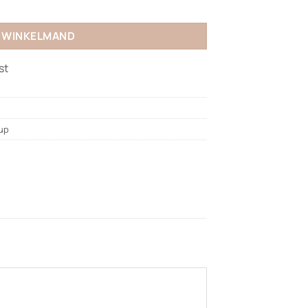
N WINKELMAND
st
up