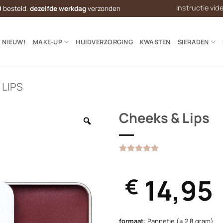
Instructie vid
0
besteld,
dezelfde werkdag
verzonden
NIEUW!
MAKE-UP
HUIDVERZORGING
KWASTEN
SIERADEN
 LIPS
Cheeks & Lips
Gewaardeerd
1
5
op 5
gebaseerd
14,95
€
op
klantbeoordeling
formaat
:
Pannetje (± 2,8 gram)