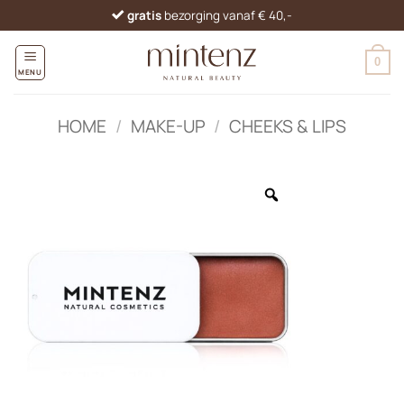
Ga
gratis
bezorging vanaf € 40,-
naar
inhoud
0
MENU
HOME
/
MAKE-UP
/
CHEEKS & LIPS