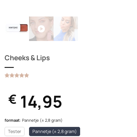
Cheeks & Lips
Gewaardeerd
1
5
op 5
gebaseerd
14,95
€
op
klantbeoordeling
formaat
:
Pannetje (± 2,8 gram)
Tester
Pannetje (± 2,8 gram)