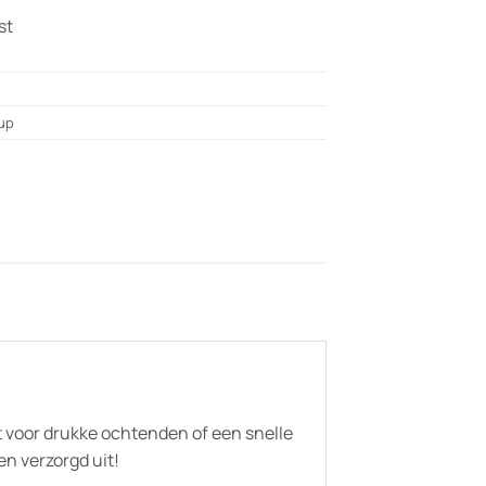
st
up
t voor drukke ochtenden of een snelle
en verzorgd uit!