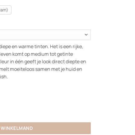
ram)
iepe en warme tinten. Het is een rijke,
t leven komt op medium tot getinte
leur in één geeft je look direct diepte en
melt moeiteloos samen met je huid en
ish.
N WINKELMAND