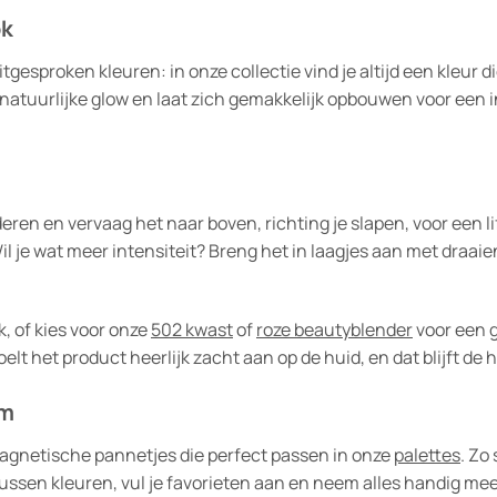
ok
esproken kleuren: in onze collectie vind je altijd een kleur die 
atuurlijke glow en laat zich gemakkelijk opbouwen voor een in
ren en vervaag het naar boven, richting je slapen, voor een li
Wil je wat meer intensiteit? Breng het in laagjes aan met draa
k, of kies voor onze
502 kwast
of
roze beautyblender
voor een g
elt het product heerlijk zacht aan op de huid, en dat blijft de h
em
 magnetische pannetjes die perfect passen in onze
palettes
. Zo
ssen kleuren, vul je favorieten aan en neem alles handig mee