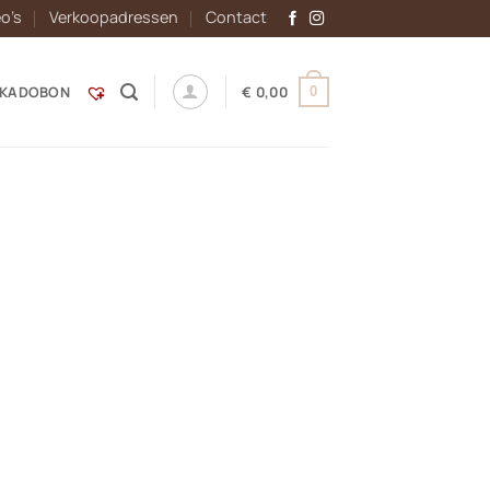
eo’s
Verkoopadressen
Contact
KADOBON
€
0,00
0