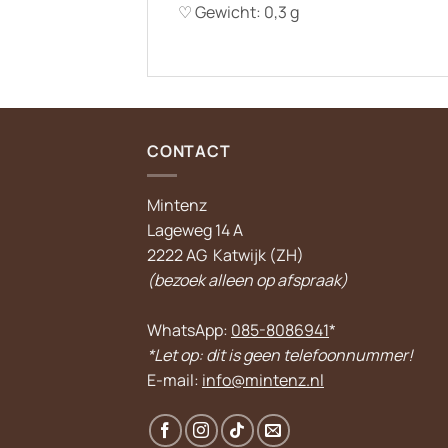
♡ Gewicht: 0,3 g
CONTACT
Mintenz
Lageweg 14 A
2222 AG Katwijk (ZH)
(bezoek alleen op afspraak)
WhatsApp:
085-8086941
*
*Let op: dit is geen telefoonnummer!
E-mail:
info@mintenz.nl