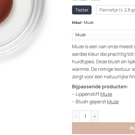
Tester
Pannetje (± 2,8 g
kleur
:
Muze
Muze is een van onze meest d
aardse kleur die prachtig to
huidtypes. Deze blush en lipk
warmte. De romige textuur s
zorgt voor een natuurlijke fin
Bijpassende producten:
– Lippenstift
Muze
– Blush geperst
Muze
Cheeks & Lips aantal
I