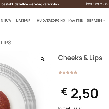
Instructie vid
0
besteld,
dezelfde werkdag
verzonden
NIEUW!
MAKE-UP
HUIDVERZORGING
KWASTEN
SIERADEN
 LIPS
Cheeks & Lips
Gewaardeerd
1
5
op 5
gebaseerd
2,50
€
op
klantbeoordeling
formaat
:
Tester