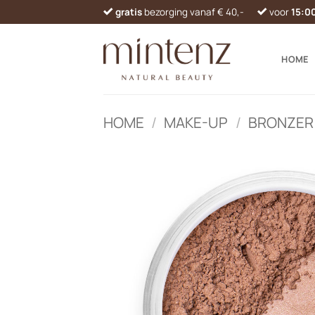
Ga
gratis
bezorging vanaf € 40,-
voor
15:0
naar
inhoud
HOME
HOME
/
MAKE-UP
/
BRONZER