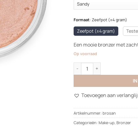
Formaat
:
Zeefpot (±4 gram)
Zeefpot (±4 gram)
Teste
Een mooie bronzer met zacht
Op voorraad
Bronzer aantal
I
Toevoegen aan verlanglij
Artikelnummer:
brosan
Categorieën:
Make-up
,
Bronzer