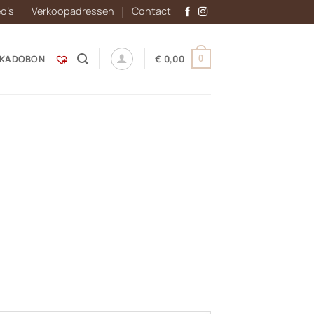
eo’s
Verkoopadressen
Contact
KADOBON
€
0,00
0