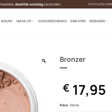
Instructie vid
0
besteld,
dezelfde werkdag
verzonden
NIEUW!
MAKE-UP
HUIDVERZORGING
KWASTEN
SIERADEN
Bronzer
17,95
€
Kleur
:
Sandy