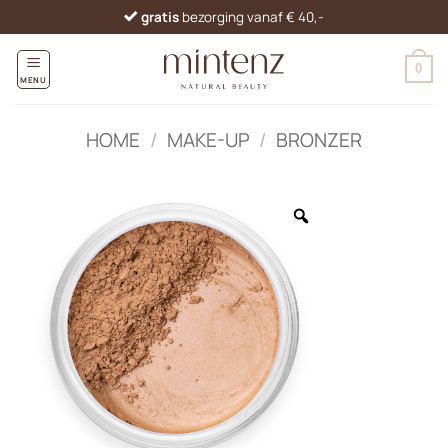
Ga
gratis
bezorging vanaf € 40,-
naar
inhoud
0
MENU
HOME
/
MAKE-UP
/
BRONZER